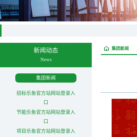
集团新闻
新闻动态
News
集团新闻
招标乐鱼官方站网站登录入
口
节能乐鱼官方站网站登录入
口
项目乐鱼官方站网站登录入