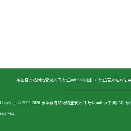
乐鱼官方站网站登录入口-乐鱼online(中国)
/
乐鱼官方站网站登录
Copyright © 2002-2026 乐鱼官方站网站登录入口-乐鱼online(中国) All righ
reserved.